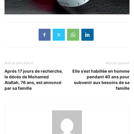
Article précédent
Article suivant
Après 17 jours de recherche,
Elle s’est habillée en homme
le décès de Mohamed
pendant 40 ans pour
Alallah, 76 ans, est annoncé
subvenir aux besoins de sa
par sa famille
famille