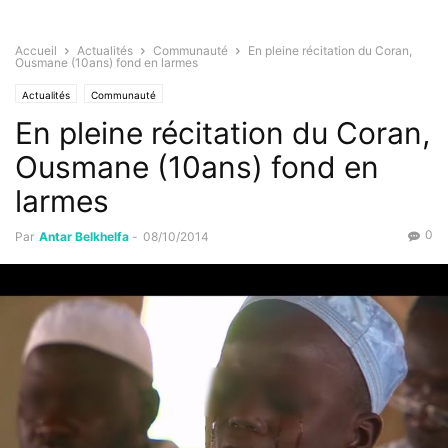
Accueil
Actualités
Communauté
En pleine récitation du Coran,
Ousmane (10ans) fond en larmes
Actualités
Communauté
En pleine récitation du Coran,
Ousmane (10ans) fond en
larmes
0
Par
Antar Belkhelfa
-
08/10/2014