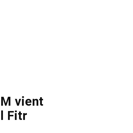
M vient
l Fitr