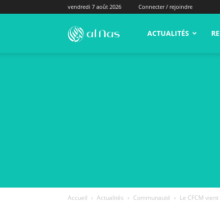
vendredi 7 août 2026
Connecter / rejoindre
alNas.fr
ACTUALITÉS
RE
Accueil
Actualités
Communauté
Le CFCM vient d