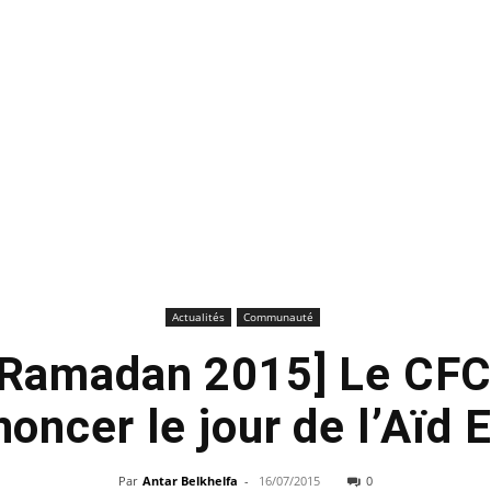
Actualités
Communauté
u Ramadan 2015] Le CFC
oncer le jour de l’Aïd E
Par
Antar Belkhelfa
-
16/07/2015
0