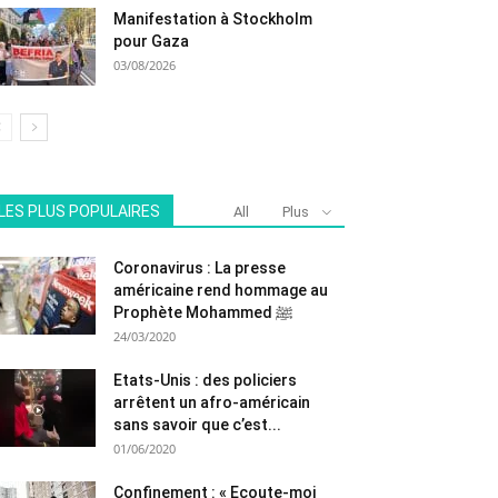
Manifestation à Stockholm
pour Gaza
03/08/2026
LES PLUS POPULAIRES
All
Plus
Coronavirus : La presse
américaine rend hommage au
Prophète Mohammed ﷺ
24/03/2020
Etats-Unis : des policiers
arrêtent un afro-américain
sans savoir que c’est...
01/06/2020
Confinement : « Ecoute-moi