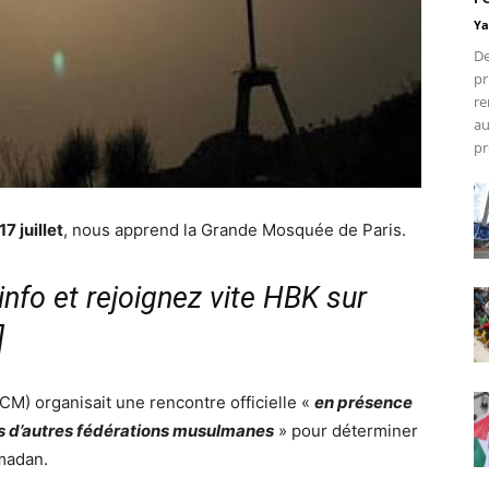
Ya
De
pr
re
au
pr
7 juillet
, nous apprend la Grande Mosquée de Paris.
nfo et rejoignez vite HBK sur
]
M) organisait une rencontre officielle «
en présence
nts d’autres fédérations musulmanes
» pour déterminer
amadan.