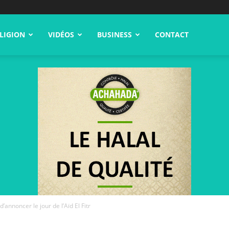
LIGION
VIDÉOS
BUSINESS
CONTACT
’annoncer le jour de l’Aïd El Fitr