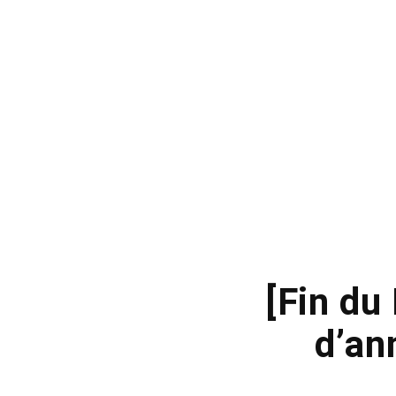
[Fin d
d’ann