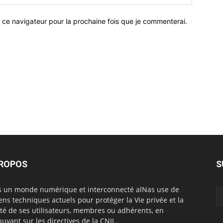
 ce navigateur pour la prochaine fois que je commenterai.
PROPOS
S
 un monde numérique et interconnecté alNas use de
ns techniques actuels pour protéger la Vie privée et la
rté de ses utilisateurs, membres ou adhérents, en
puyant sur les directives de la CNIL.