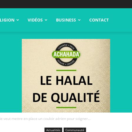
LIGION
VIDÉOS
BUSINESS
CONTACT
ie veut mettre en place un couloir aérien pour soigner...
Actualités
Communauté