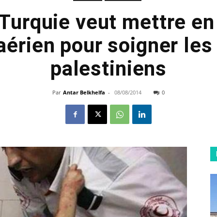
 Turquie veut mettre en
 aérien pour soigner les
palestiniens
Par
Antar Belkhelfa
-
08/08/2014
0