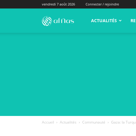
vendredi 7 août 2026
Connecter / rejoindre
alNas.fr
ACTUALITÉS
RE
Accueil
Actualités
Communauté
Gaza: la Turqu