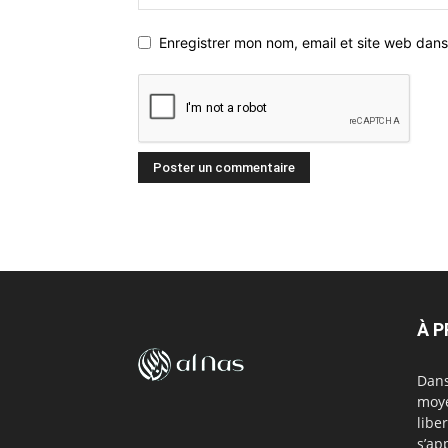
Enregistrer mon nom, email et site web dans
À 
Dans
moye
libe
s’ap