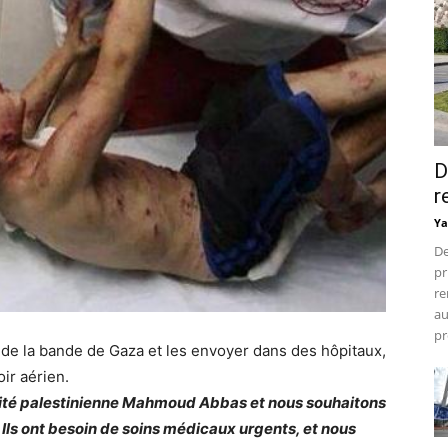
D
r
Ya
De
pr
re
au
pr
s de la bande de Gaza et les envoyer dans des hôpitaux,
ir aérien.
utorité palestinienne Mahmoud Abbas et nous souhaitons
. Ils ont besoin de soins médicaux urgents, et nous