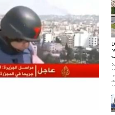
D
r
Ya
De
pr
re
au
pr