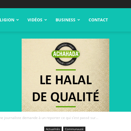
LIGION
VIDÉOS
BUSINESS
CONTACT
ne journaliste demande à un reporter ce qui s’est passé sur...
Actualités
Communauté