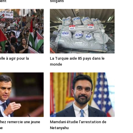
ment
slogans
lle à agir pour la
La Turquie aide 85 pays dans le
monde
ez remercie une jeune
Mamdani étudie l’arrestation de
ne
Netanyahu