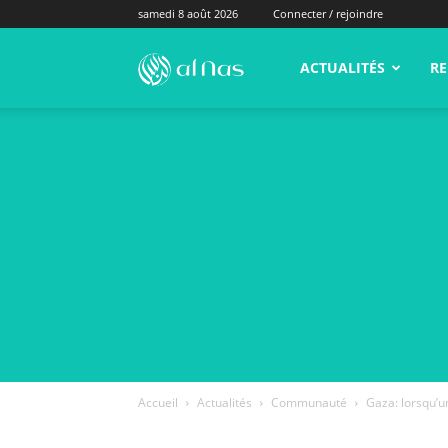
samedi 8 août 2026
Connecter / rejoindre
alNas.fr
ACTUALITÉS
RE
Accueil
Actualités
Communauté
Gaza: lorsqu’u