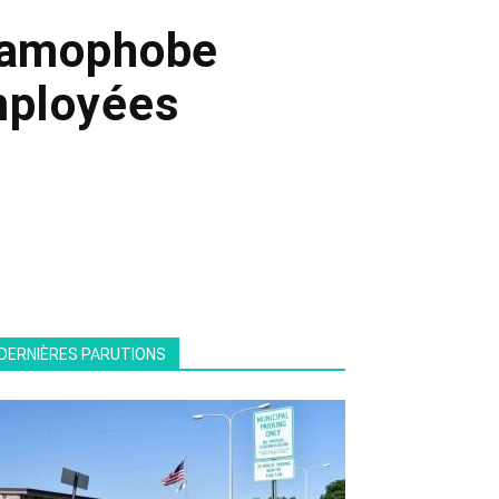
slamophobe
mployées
DERNIÈRES PARUTIONS