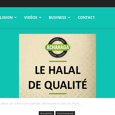
LIGION
VIDÉOS
BUSINESS
CONTACT
lace un client islamophobe dénonçant le port du Hijab...
Actualités
Communauté