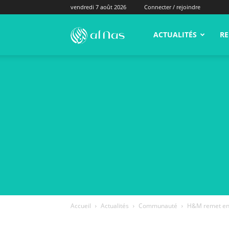
vendredi 7 août 2026
Connecter / rejoindre
alNas.fr
ACTUALITÉS
RE
Accueil
Actualités
Communauté
H&M remet en p