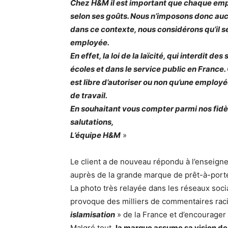
Chez H&M il est important que chaque empl
selon ses goûts. Nous n’imposons donc auc
dans ce contexte, nous considérons qu’il ser
employée.
En effet, la loi de la laïcité, qui interdit d
écoles et dans le service public en France
est libre d’autoriser ou non qu’une employé
de travail.
En souhaitant vous compter parmi nos fidè
salutations,
L’équipe H&M
»
Le client a de nouveau répondu à l’enseigne
auprès de la grande marque de prêt-à-porte
La photo très relayée dans les réseaux so
provoque des milliers de commentaires racis
islamisation
» de la France et d’encourager l
Malgré tout,
la marque assume sa vision de l