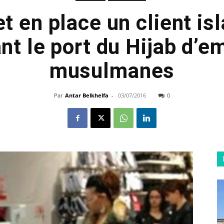
 en place un client i
nt le port du Hijab d’e
musulmanes
Par
Antar Belkhelfa
-
03/07/2016
0