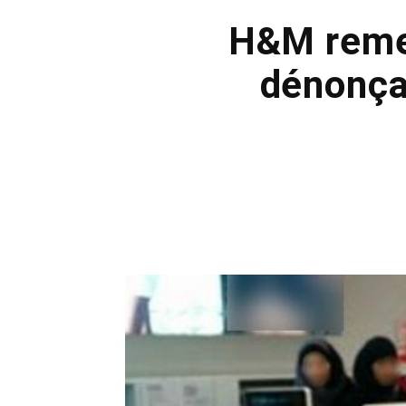
H&M remet
dénonça