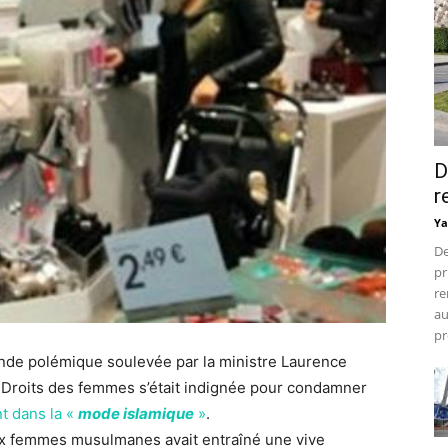
D
r
Ya
De
pr
re
au
pr
ande polémique soulevée par la ministre Laurence
s Droits des femmes s’était indignée pour condamner
t dans la «
mode islamique
»
.
aux femmes musulmanes avait entraîné une vive