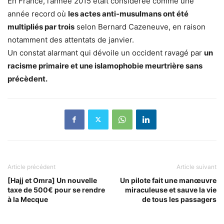
En France, l’année 2015 était considérée comme une
année record où
les actes anti-musulmans ont été
multipliés par trois
selon Bernard Cazeneuve, en raison
notamment des attentats de janvier.
Un constat alarmant qui dévoile un occident ravagé par
un
racisme primaire et une islamophobie meurtrière sans
précèdent.
Article précédent
Article suivant
[Hajj et Omra] Un nouvelle
Un pilote fait une manœuvre
taxe de 500€ pour se rendre
miraculeuse et sauve la vie
à la Mecque
de tous les passagers