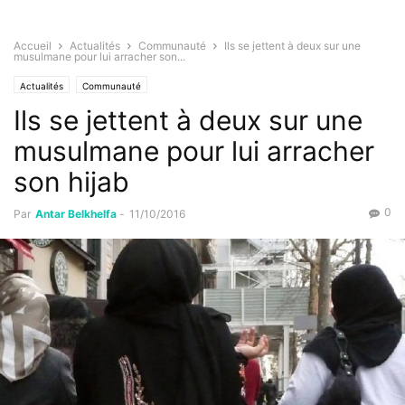
Accueil
Actualités
Communauté
Ils se jettent à deux sur une
musulmane pour lui arracher son...
Actualités
Communauté
Ils se jettent à deux sur une
musulmane pour lui arracher
son hijab
0
Par
Antar Belkhelfa
-
11/10/2016