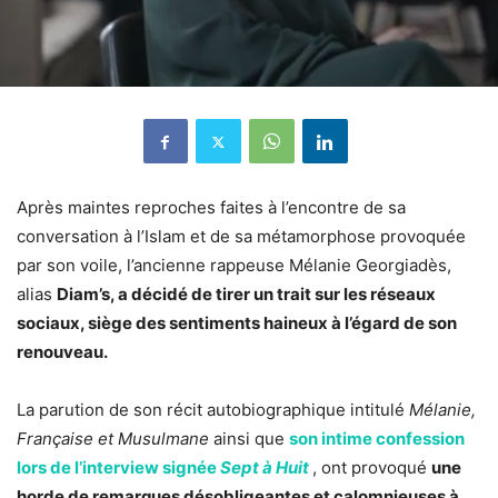
Après maintes reproches faites à l’encontre de sa
conversation à l’Islam et de sa métamorphose provoquée
par son voile, l’ancienne rappeuse Mélanie Georgiadès,
alias
Diam’s, a décidé de tirer un trait sur les réseaux
sociaux, siège des sentiments haineux à l’égard de son
renouveau.
La parution de son récit autobiographique intitulé
Mélanie,
Française et Musulmane
ainsi que
son intime confession
lors de l’interview signée
Sept à Huit
, ont provoqué
une
horde de remarques désobligeantes et calomnieuses à