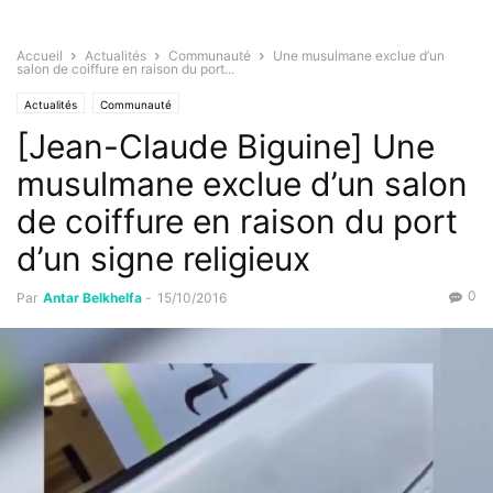
Accueil
Actualités
Communauté
Une musulmane exclue d’un
salon de coiffure en raison du port...
Actualités
Communauté
[Jean-Claude Biguine] Une
musulmane exclue d’un salon
de coiffure en raison du port
d’un signe religieux
0
Par
Antar Belkhelfa
-
15/10/2016