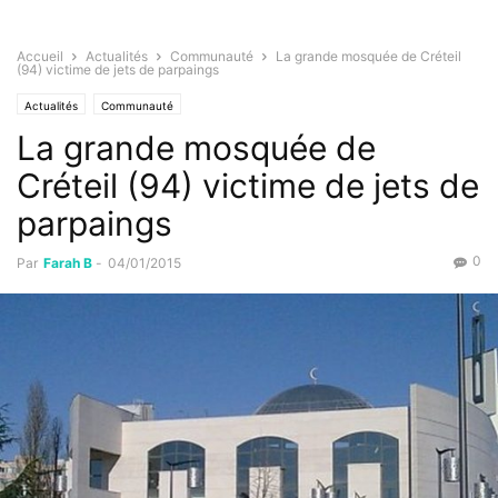
Accueil
Actualités
Communauté
La grande mosquée de Créteil
(94) victime de jets de parpaings
Actualités
Communauté
La grande mosquée de
Créteil (94) victime de jets de
parpaings
0
Par
Farah B
-
04/01/2015