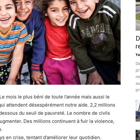
D
r
Ya
De
pr
re
au
pr
 mois le plus béni de toute l’année mais aussi le
qui attendent désespérément notre aide. 2,2 millions
dessous du seuil de pauvreté. Le nombre de civils
gmenter. Des millions continuent à fuir la violence,
e.
ys en crise, tentant d’améliorer leur quotidien.