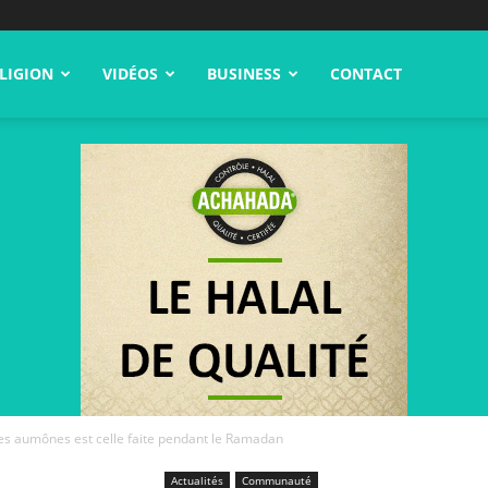
LIGION
VIDÉOS
BUSINESS
CONTACT
es aumônes est celle faite pendant le Ramadan
Actualités
Communauté