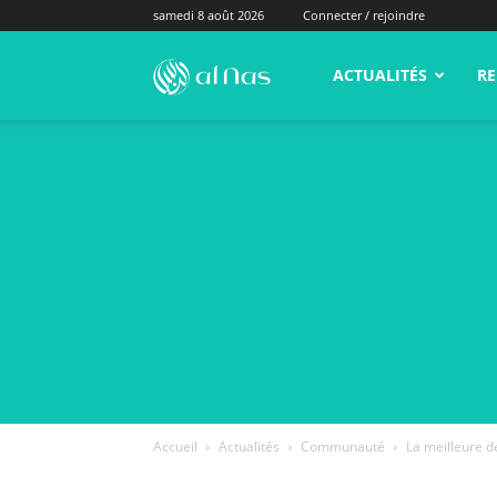
samedi 8 août 2026
Connecter / rejoindre
alNas.fr
ACTUALITÉS
RE
Accueil
Actualités
Communauté
La meilleure d