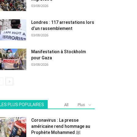
03/08/2026
Londres : 117 arrestations lors
d’un rassemblement
03/08/2026
Manifestation à Stockholm
pour Gaza
03/08/2026
LES PLUS POPULAIRES
All
Plus
Coronavirus : La presse
américaine rend hommage au
Prophète Mohammed ﷺ