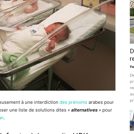
D
r
Ya
De
pr
re
au
pr
eusement à une interdiction
des prénoms
arabes pour
ser une liste de solutions dites «
alternatives
» pour
an
.