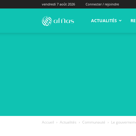
vendredi 7 août 2026
Connecter / rejoindre
alNas.fr
ACTUALITÉS
RE
Accueil
Actualités
Communauté
Le gouvernemen