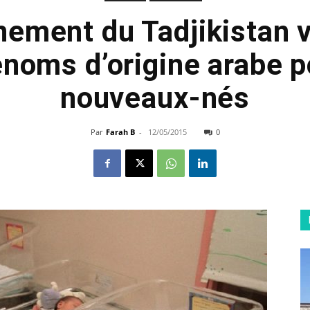
ement du Tadjikistan v
énoms d’origine arabe p
nouveaux-nés
Par
Farah B
-
12/05/2015
0