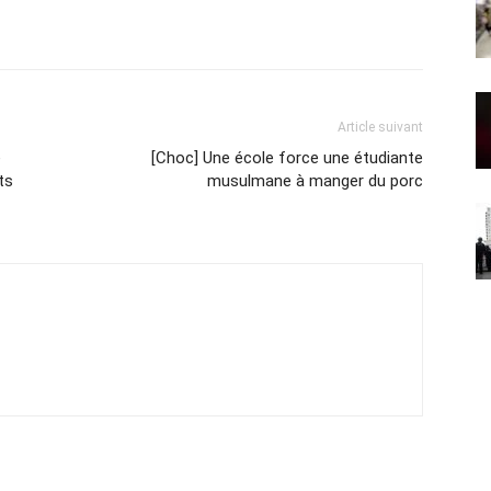
Article suivant
e
[Choc] Une école force une étudiante
ts
musulmane à manger du porc