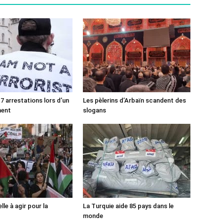
7 arrestations lors d’un
Les pèlerins d’Arbaïn scandent des
ment
slogans
lle à agir pour la
La Turquie aide 85 pays dans le
monde