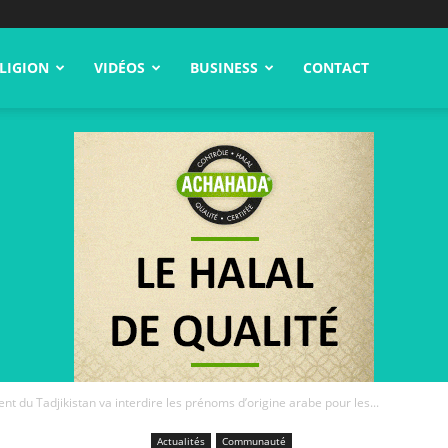
LIGION
VIDÉOS
BUSINESS
CONTACT
t du Tadjikistan va interdire les prénoms d’origine arabe pour les...
Actualités
Communauté