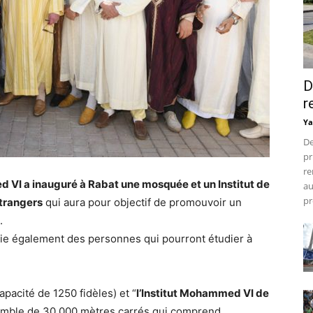
D
r
Ya
De
pr
re
 VI a inauguré à Rabat une mosquée et un Institut de
au
pr
trangers
qui aura pour objectif de promouvoir un
.
ie également des personnes qui pourront étudier à
capacité de 1250 fidèles) et “
l’Institut Mohammed VI de
semble de 30 000 mètres carrés qui comprend