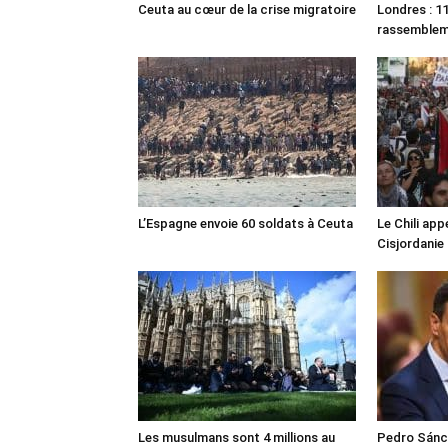
Ceuta au cœur de la crise migratoire
Londres : 11
rassemble
L’Espagne envoie 60 soldats à Ceuta
Le Chili appe
Cisjordanie
Les musulmans sont 4 millions au
Pedro Sánch