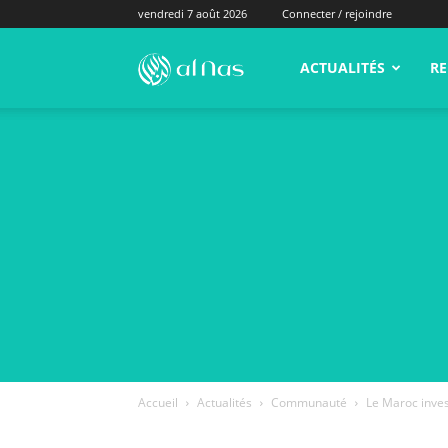
vendredi 7 août 2026
Connecter / rejoindre
alNas.fr
ACTUALITÉS
RE
Accueil
Actualités
Communauté
Le Maroc inves