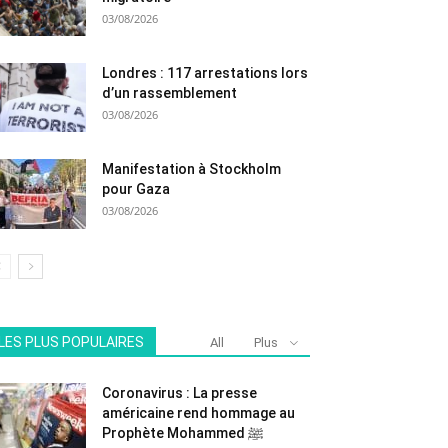
03/08/2026
Londres : 117 arrestations lors
d’un rassemblement
03/08/2026
Manifestation à Stockholm
pour Gaza
03/08/2026
LES PLUS POPULAIRES
All
Plus
Coronavirus : La presse
américaine rend hommage au
Prophète Mohammed ﷺ