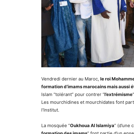
Vendredi dernier au Maroc,
le roi Mohammed
formation d’imams marocains mais aussi é
Islam “tolérant” pour contrer “
l’extrémisme
”
Les mourchidines et mourchidates font part
l’Institut.
La mosquée “
Oukhoua Al Islamiya
” (d’une 
formation des imams
” font partie d’un en