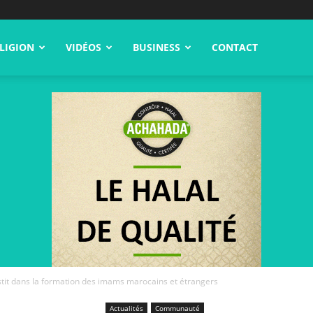
LIGION
VIDÉOS
BUSINESS
CONTACT
tit dans la formation des imams marocains et étrangers
Actualités
Communauté