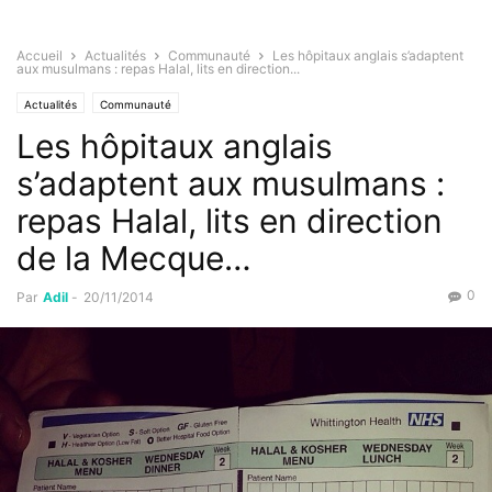
Accueil
Actualités
Communauté
Les hôpitaux anglais s’adaptent
aux musulmans : repas Halal, lits en direction...
Actualités
Communauté
Les hôpitaux anglais
s’adaptent aux musulmans :
repas Halal, lits en direction
de la Mecque…
0
Par
Adil
-
20/11/2014