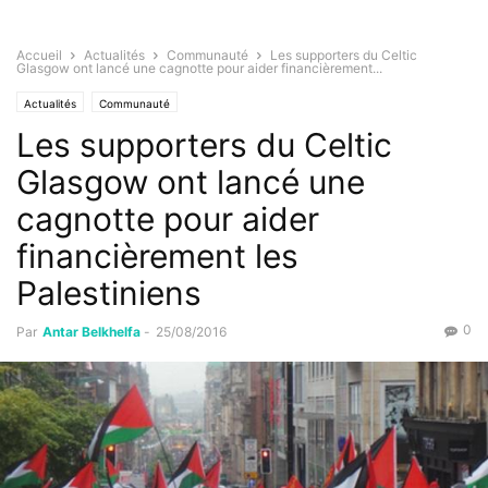
Accueil
Actualités
Communauté
Les supporters du Celtic
Glasgow ont lancé une cagnotte pour aider financièrement...
Actualités
Communauté
Les supporters du Celtic
Glasgow ont lancé une
cagnotte pour aider
financièrement les
Palestiniens
0
Par
Antar Belkhelfa
-
25/08/2016