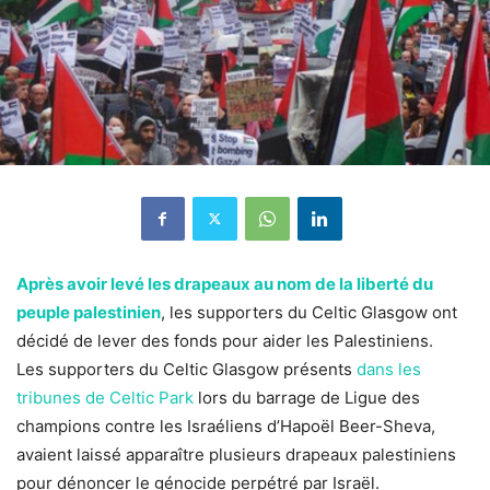
Après avoir levé les drapeaux au nom de la liberté du
peuple palestinien
, les supporters du Celtic Glasgow ont
décidé de lever des fonds pour aider les Palestiniens.
Les supporters du Celtic Glasgow présents
dans les
tribunes de Celtic Park
lors du barrage de Ligue des
champions contre les Israéliens d’Hapoël Beer-Sheva,
avaient laissé apparaître plusieurs drapeaux palestiniens
pour dénoncer le génocide perpétré par Israël.