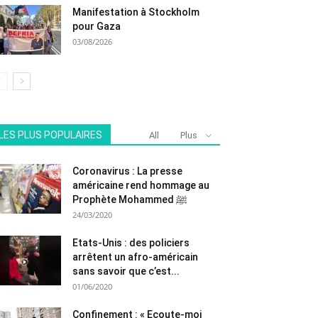
Manifestation à Stockholm
pour Gaza
03/08/2026
LES PLUS POPULAIRES
All
Plus
Coronavirus : La presse
américaine rend hommage au
Prophète Mohammed ﷺ
24/03/2020
Etats-Unis : des policiers
arrêtent un afro-américain
sans savoir que c’est...
01/06/2020
Confinement : « Ecoute-moi