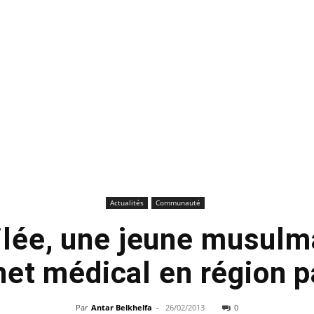
Actualités
Communauté
lée, une jeune musulm
net médical en région p
Par
Antar Belkhelfa
-
26/02/2013
0