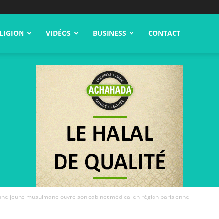
LIGION
VIDÉOS
BUSINESS
CONTACT
une jeune musulmane ouvre son cabinet médical en région parisienne