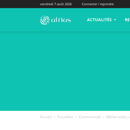
vendredi 7 août 2026
Connecter / rejoindre
alNas.fr
ACTUALITÉS
RE
Accueil
Actualités
Communauté
Même voilée, 