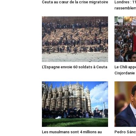
Ceuta au cœur de la crise migratoire
Londres : 11
rassemble
L’Espagne envoie 60 soldats à Ceuta
Le Chili appe
Cisjordanie
Les musulmans sont 4 millions au
Pedro Sánch