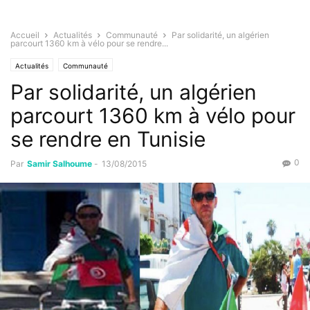
Accueil
Actualités
Communauté
Par solidarité, un algérien
parcourt 1360 km à vélo pour se rendre...
Actualités
Communauté
Par solidarité, un algérien
parcourt 1360 km à vélo pour
se rendre en Tunisie
0
Par
Samir Salhoume
-
13/08/2015