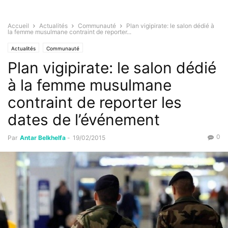
Accueil
Actualités
Communauté
Plan vigipirate: le salon dédié à
la femme musulmane contraint de reporter...
Actualités
Communauté
Plan vigipirate: le salon dédié
à la femme musulmane
contraint de reporter les
dates de l’événement
0
Par
Antar Belkhelfa
-
19/02/2015