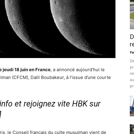
D
r
Ya
De
pr
eudi 18 juin en France
, a annoncé aujourd’hui le
re
lman (CFCM), Dalil Boubakeur, à l’issue d’une courte
au
pr
nfo et rejoignez vite HBK sur
]
is, le Conseil français du culte musulman vient de