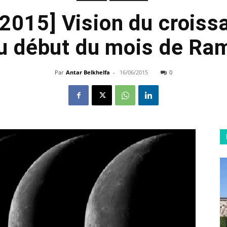
015] Vision du croissa
u début du mois de Ra
Par
Antar Belkhelfa
-
16/06/2015
0