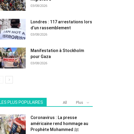
03/08/2026
Londres : 117 arrestations lors
d’un rassemblement
03/08/2026
Manifestation à Stockholm
pour Gaza
03/08/2026
LES PLUS POPULAIRES
All
Plus
Coronavirus : La presse
américaine rend hommage au
Prophète Mohammed ﷺ