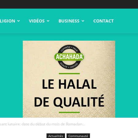
LIGION
VIDÉOS
BUSINESS
CONTACT
ssant lunaire: date du début du mois de Ramadan...
Actualités
Communauté