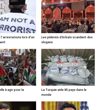
7 arrestations lors d’un
Les pèlerins d’Arbaïn scandent des
ment
slogans
lle à agir pour la
La Turquie aide 85 pays dans le
monde