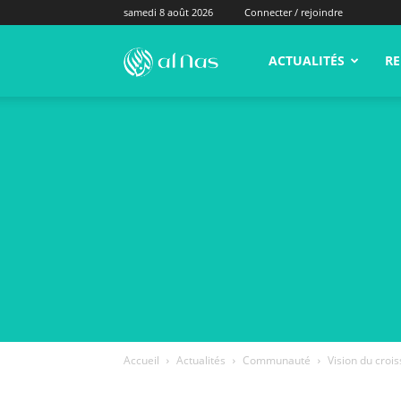
samedi 8 août 2026
Connecter / rejoindre
alNas.fr
ACTUALITÉS
RE
Accueil
Actualités
Communauté
Vision du croi