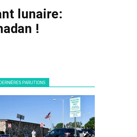
nt lunaire:
madan !
DERNIÈRES PARUTIONS