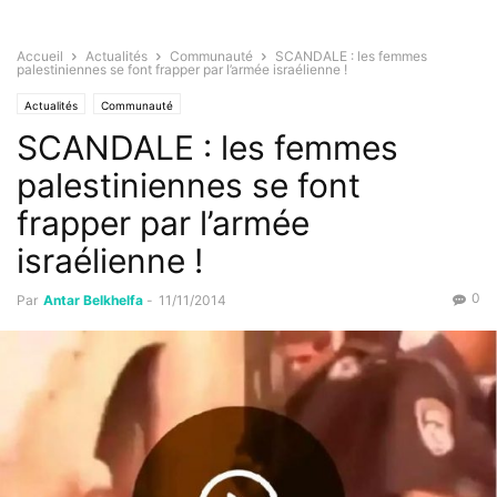
Accueil
Actualités
Communauté
SCANDALE : les femmes
palestiniennes se font frapper par l’armée israélienne !
Actualités
Communauté
SCANDALE : les femmes
palestiniennes se font
frapper par l’armée
israélienne !
0
Par
Antar Belkhelfa
-
11/11/2014