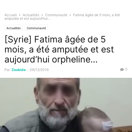
Accueil
Actualités
Communauté
Fatima âgée de 5 mois, a été
amputée et est aujourd’hui...
Actualités
Communauté
[Syrie] Fatima âgée de 5
mois, a été amputée et est
aujourd’hui orpheline…
0
Par
Zoubida
-
06/12/2016