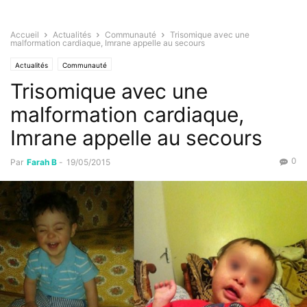
Accueil
Actualités
Communauté
Trisomique avec une
malformation cardiaque, Imrane appelle au secours
Actualités
Communauté
Trisomique avec une
malformation cardiaque,
Imrane appelle au secours
0
Par
Farah B
-
19/05/2015