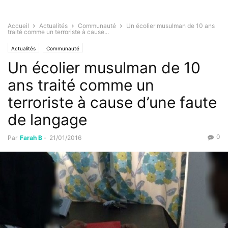
Accueil
Actualités
Communauté
Un écolier musulman de 10 ans
traité comme un terroriste à cause...
Actualités
Communauté
Un écolier musulman de 10
ans traité comme un
terroriste à cause d’une faute
de langage
0
Par
Farah B
-
21/01/2016