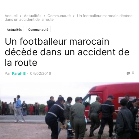
Accueil
Actualités
Communauté
Un footballeur marocain décède
dans un accident de la route
Actualités
Communauté
Un footballeur marocain
décède dans un accident de
la route
0
Par
Farah B
-
04/02/2016