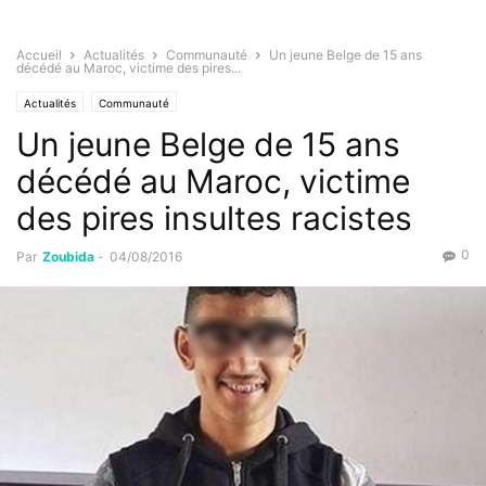
Accueil
Actualités
Communauté
Un jeune Belge de 15 ans
décédé au Maroc, victime des pires...
Actualités
Communauté
Un jeune Belge de 15 ans
décédé au Maroc, victime
des pires insultes racistes
0
Par
Zoubida
-
04/08/2016