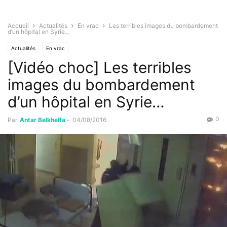
Accueil
Actualités
En vrac
Les terribles images du bombardement
d’un hôpital en Syrie…
Actualités
En vrac
[Vidéo choc] Les terribles
images du bombardement
d’un hôpital en Syrie…
0
Par
Antar Belkhelfa
-
04/08/2016