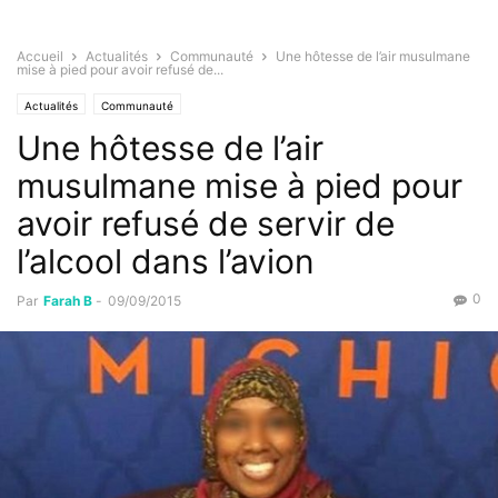
Accueil
Actualités
Communauté
Une hôtesse de l’air musulmane
mise à pied pour avoir refusé de...
Actualités
Communauté
Une hôtesse de l’air
musulmane mise à pied pour
avoir refusé de servir de
l’alcool dans l’avion
0
Par
Farah B
-
09/09/2015