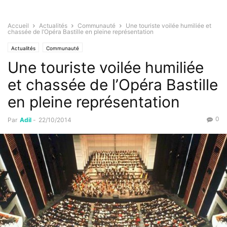
Accueil
Actualités
Communauté
Une touriste voilée humiliée et
chassée de l’Opéra Bastille en pleine représentation
Actualités
Communauté
Une touriste voilée humiliée
et chassée de l’Opéra Bastille
en pleine représentation
0
Par
Adil
-
22/10/2014