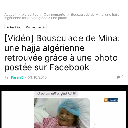
Accueil
Actualités
Communauté
Bousculade de Mina: une hajja
algérienne retrouvée grâce à une photo...
Actualités
Communauté
[Vidéo] Bousculade de Mina:
une hajja algérienne
retrouvée grâce à une photo
postée sur Facebook
0
Par
Farah B
-
03/10/2015