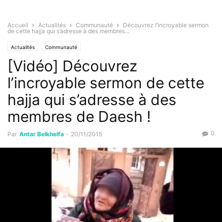
Accueil
Actualités
Communauté
Découvrez l’incroyable sermon
de cette hajja qui s’adresse à des membres...
Actualités
Communauté
[Vidéo] Découvrez
l’incroyable sermon de cette
hajja qui s’adresse à des
membres de Daesh !
0
Par
Antar Belkhelfa
-
20/11/2015