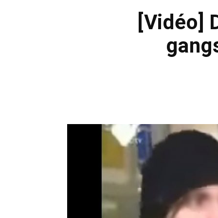
[Vidéo] 
gangs