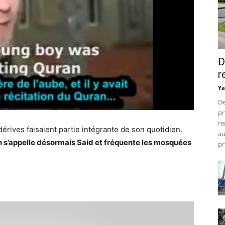
D
r
Ya
De
pr
re
rives faisaient partie intégrante de son quotidien.
au
s’appelle désormais Said et fréquente les mosquées
pr