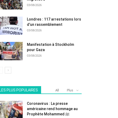
03/08/2026
Londres : 117 arrestations lors
d’un rassemblement
03/08/2026
Manifestation à Stockholm
pour Gaza
03/08/2026
LES PLUS POPULAIRES
All
Plus
Coronavirus : La presse
américaine rend hommage au
Prophète Mohammed ﷺ