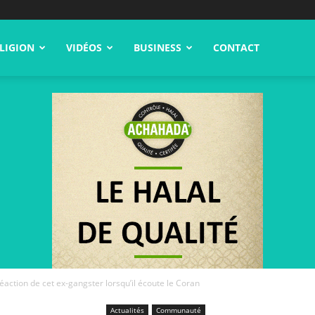
LIGION
VIDÉOS
BUSINESS
CONTACT
éaction de cet ex-gangster lorsqu’il écoute le Coran
Actualités
Communauté