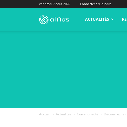
vendredi 7 août 2026
Connecter / rejoindre
alNas.fr
ACTUALITÉS
RE
Accueil
Actualités
Communauté
Découvrez la r