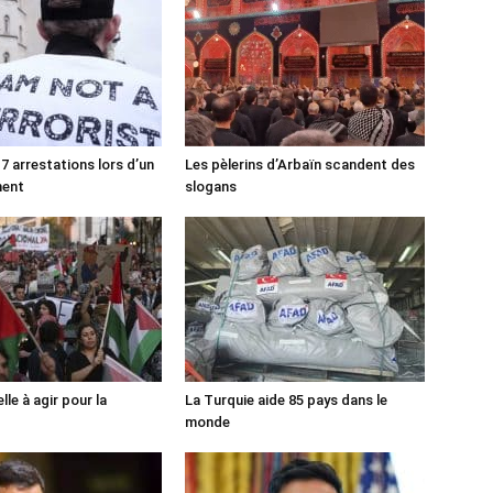
7 arrestations lors d’un
Les pèlerins d’Arbaïn scandent des
ment
slogans
lle à agir pour la
La Turquie aide 85 pays dans le
monde