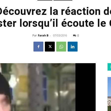
Découvrez la réaction d
ter lorsqu’il écoute le
Par
Farah B
-
07/03/2016
0