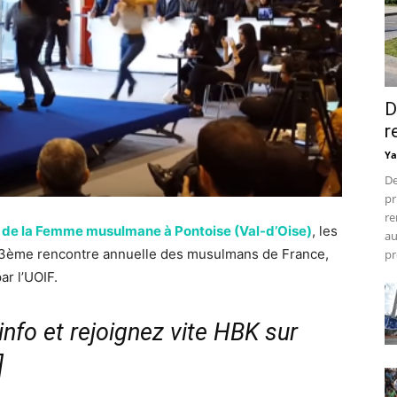
D
r
Ya
De
pr
re
 de la Femme musulmane à Pontoise (Val-d’Oise)
, les
au
 33ème rencontre annuelle des musulmans de France,
pr
ar l’UOIF.
nfo et rejoignez vite HBK sur
]