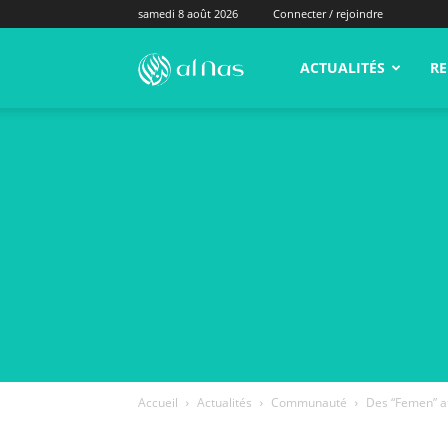
samedi 8 août 2026
Connecter / rejoindre
alNas.fr
ACTUALITÉS
RE
Accueil
Actualités
Communauté
Des “Femen” a