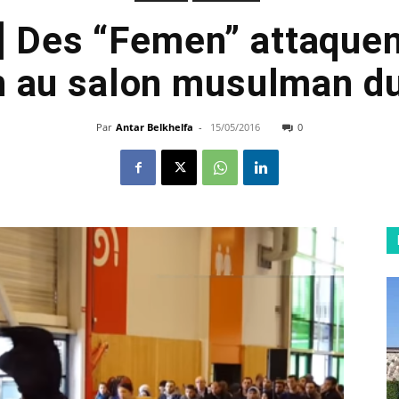
] Des “Femen” attaquen
 au salon musulman du
Par
Antar Belkhelfa
-
15/05/2016
0