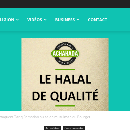
LIGION
VIDÉOS
BUSINESS
CONTACT
ttaquent Tariq Ramadan au salon musulman du Bourget
Actualités
Communauté