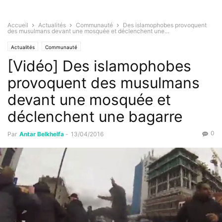
Accueil
Actualités
Communauté
Des islamophobes provoquent
des musulmans devant une mosquée et déclenchent une...
Actualités
Communauté
[Vidéo] Des islamophobes
provoquent des musulmans
devant une mosquée et
déclenchent une bagarre
0
Par
Antar Belkhelfa
-
13/04/2016