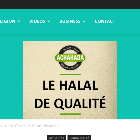
LIGION
VIDÉOS
BUSINESS
CONTACT
x sur le Coran, et l’autre faisant la...
Actualités
Communauté