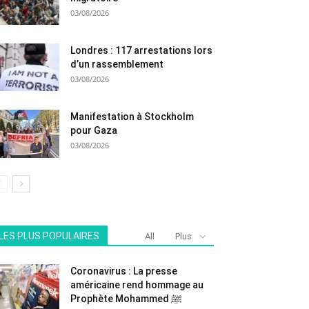
03/08/2026
Londres : 117 arrestations lors
d’un rassemblement
03/08/2026
Manifestation à Stockholm
pour Gaza
03/08/2026
LES PLUS POPULAIRES
All
Plus
Coronavirus : La presse
américaine rend hommage au
Prophète Mohammed ﷺ