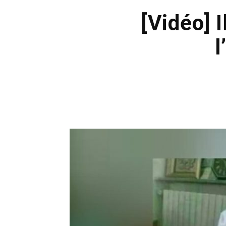
[Vidéo] 
l