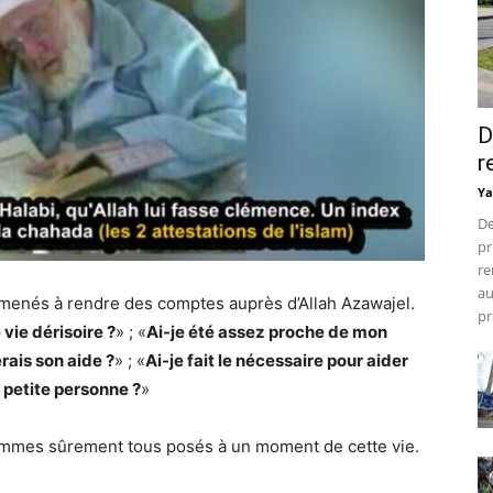
D
r
Ya
De
pr
re
au
 amenés à rendre des comptes auprès d’Allah Azawajel.
pr
vie dérisoire ?
» ; «
Ai-je été assez proche de mon
rais son aide ?
» ; «
Ai-je fait le nécessaire pour aider
 petite personne ?
»
ommes sûrement tous posés à un moment de cette vie.