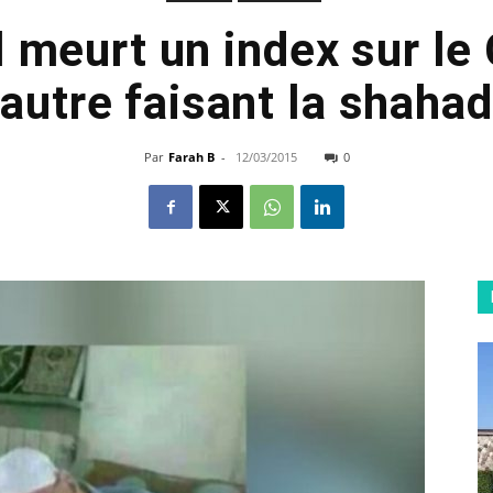
Il meurt un index sur le 
’autre faisant la shaha
Par
Farah B
-
12/03/2015
0