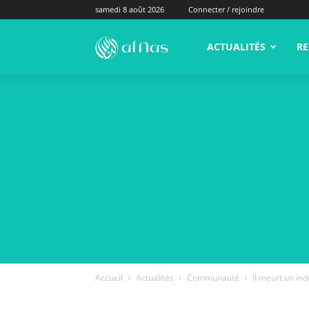
samedi 8 août 2026
Connecter / rejoindre
alNas.fr
ACTUALITÉS
RE
Accueil
Actualités
Communauté
Il meurt un inde