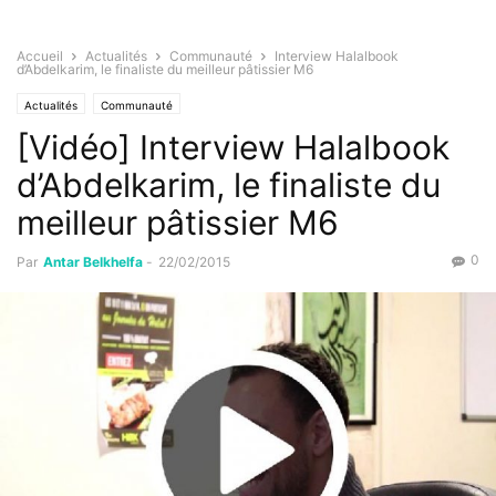
Accueil
Actualités
Communauté
Interview Halalbook
d’Abdelkarim, le finaliste du meilleur pâtissier M6
Actualités
Communauté
[Vidéo] Interview Halalbook
d’Abdelkarim, le finaliste du
meilleur pâtissier M6
0
Par
Antar Belkhelfa
-
22/02/2015