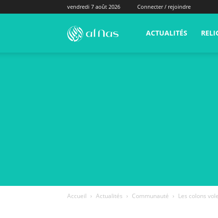
vendredi 7 août 2026
Connecter / rejoindre
alNas.fr
ACTUALITÉS
RELI
Accueil
Actualités
Communauté
Les colons vole