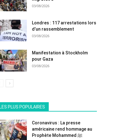
03/08/2026
Londres : 117 arrestations lors
d’un rassemblement
03/08/2026
Manifestation à Stockholm
pour Gaza
03/08/2026
All
En vedette
Tous les temps populaire
LES PLUS POPULAIRES
Plus
Coronavirus : La presse
américaine rend hommage au
Prophète Mohammed ﷺ