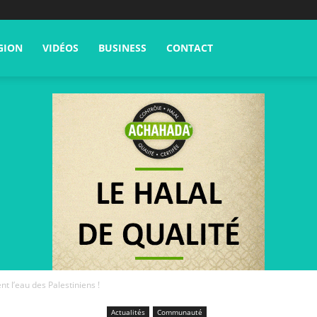
GION
VIDÉOS
BUSINESS
CONTACT
nt l’eau des Palestiniens !
Actualités
Communauté