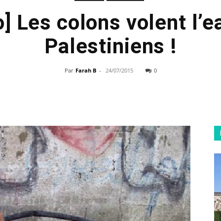
o] Les colons volent l’e
Palestiniens !
Par
Farah B
-
24/07/2015
0