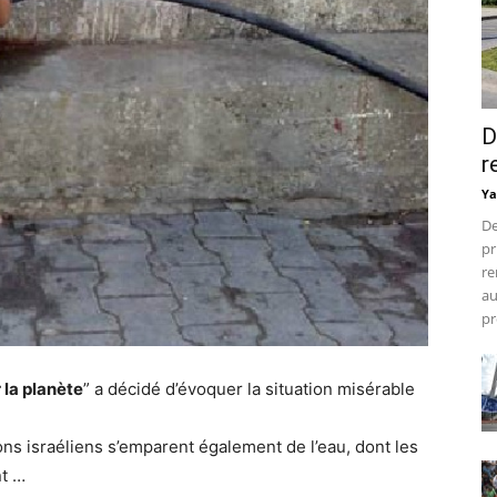
D
r
Ya
De
pr
re
au
pr
 la planète
” a décidé d’évoquer la situation misérable
lons israéliens s’emparent également de l’eau, dont les
nt …