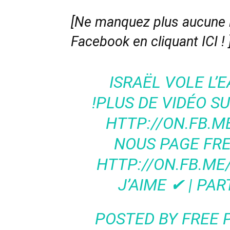
[Ne manquez plus aucune i
Facebook en cliquant ICI !
ISRAËL VOLE L’
!PLUS DE VIDÉO SU
HTTP://ON.FB.M
NOUS PAGE FREE
HTTP://ON.FB.M
J’AIME ✔ | PAR
POSTED BY
FREE 