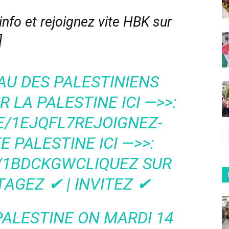
nfo et rejoignez vite HBK sur
]
EAU DES PALESTINIENS
R LA PALESTINE ICI —>>:
E/1EJQFL7REJOIGNEZ-
 PALESTINE ICI —>>:
E/1BDCKGWCLIQUEZ SUR
TAGEZ ✔ | INVITEZ ✔
PALESTINE
ON MARDI 14