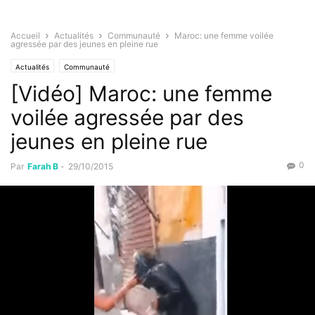
Accueil
Actualités
Communauté
Maroc: une femme voilée
agressée par des jeunes en pleine rue
Actualités
Communauté
[Vidéo] Maroc: une femme
voilée agressée par des
jeunes en pleine rue
0
Par
Farah B
-
29/10/2015