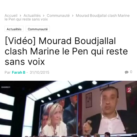
Accueil
Actualités
Communauté
Mourad Boudjallal clash Marine
le Pen qui reste sans voix
Actualités
Communauté
[Vidéo] Mourad Boudjallal
clash Marine le Pen qui reste
sans voix
0
Par
Farah B
-
31/10/2015