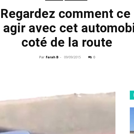
 Regardez comment ce 
 agir avec cet automobi
coté de la route
Par
Farah B
-
09/09/2015
0