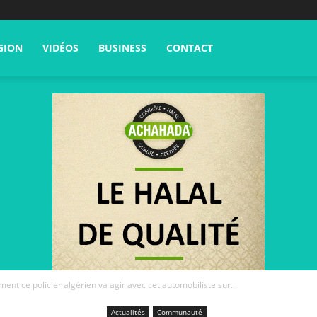
GION
VIDÉOS
BUSINESS
CONTACT
nt ce policier algérien va agir avec cet automobiliste sur...
Actualités
Communauté