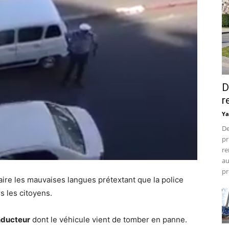
D
r
Ya
De
pr
re
au
pr
aire les mauvaises langues prétextant que la police
s les citoyens.
nducteur
dont le véhicule vient de tomber en panne.