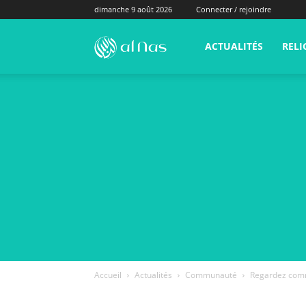
dimanche 9 août 2026
Connecter / rejoindre
alNas.fr
ACTUALITÉS
RELI
Accueil
Actualités
Communauté
Regardez comme