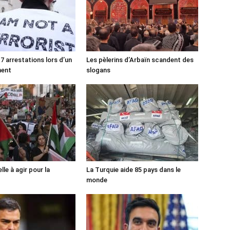
7 arrestations lors d’un
Les pèlerins d’Arbaïn scandent des
ment
slogans
lle à agir pour la
La Turquie aide 85 pays dans le
monde