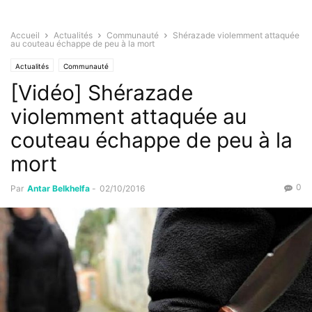
Accueil
Actualités
Communauté
Shérazade violemment attaquée
au couteau échappe de peu à la mort
Actualités
Communauté
[Vidéo] Shérazade
violemment attaquée au
couteau échappe de peu à la
mort
0
Par
Antar Belkhelfa
-
02/10/2016