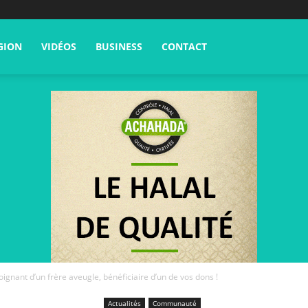
GION
VIDÉOS
BUSINESS
CONTACT
gnant d’un frère aveugle, bénéficiaire d’un de vos dons !
Actualités
Communauté