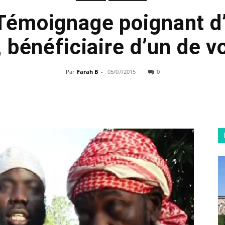
 Témoignage poignant d’
 bénéficiaire d’un de v
Par
Farah B
-
05/07/2015
0