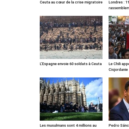
Ceuta au cœur de la crise migratoire
Londres : 11
rassemble
L’Espagne envoie 60 soldats à Ceuta
Le Chili appe
Cisjordanie
Les musulmans sont 4 millions au
Pedro Sánch