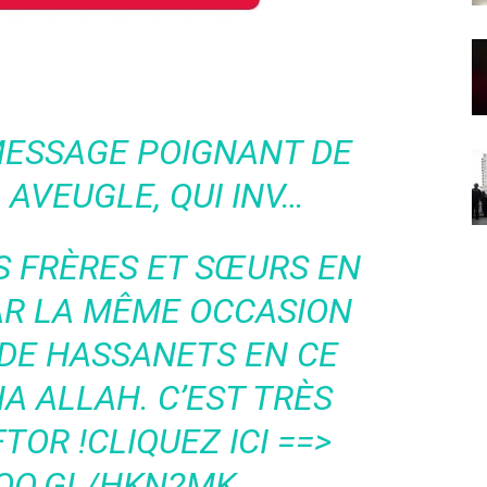
MESSAGE POIGNANT DE
 AVEUGLE, QUI INV…
 FRÈRES ET SŒURS EN
AR LA MÊME OCCASION
DE HASSANETS EN CE
HA ALLAH. C’EST TRÈS
FTOR !CLIQUEZ ICI ==>
GOO.GL/HKN2MK