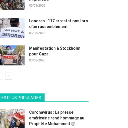
03/08/2026
Londres : 117 arrestations lors
d’un rassemblement
03/08/2026
Manifestation à Stockholm
pour Gaza
03/08/2026
All
En vedette
Tous les temps populaire
LES PLUS POPULAIRES
Plus
Coronavirus : La presse
américaine rend hommage au
Prophète Mohammed ﷺ