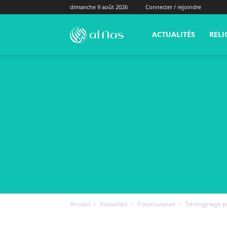
dimanche 9 août 2026
Connecter / rejoindre
alNas.fr
ACTUALITÉS
RELI
Accueil
Actualités
Communauté
Témoignage poi