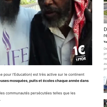
D
r
Ya
De
pr
re
au
pr
 pour l’Education) est très active sur le continent
reuses mosquées, puits et écoles chaque année dans
 les communautés persécutées telles que les
.