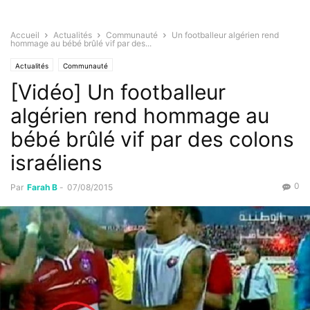
Accueil
Actualités
Communauté
Un footballeur algérien rend
hommage au bébé brûlé vif par des...
Actualités
Communauté
[Vidéo] Un footballeur
algérien rend hommage au
bébé brûlé vif par des colons
israéliens
0
Par
Farah B
-
07/08/2015