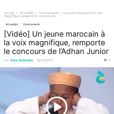
Accueil
Actualités
Communauté
Un jeune marocain à la voix
magnifique, remporte le concours de...
Actualités
Communauté
[Vidéo] Un jeune marocain à
la voix magnifique, remporte
le concours de l’Adhan Junior
0
Par
Antar Belkhelfa
-
16/12/2014