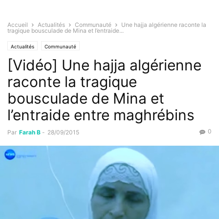
Accueil
Actualités
Communauté
Une hajja algérienne raconte la
tragique bousculade de Mina et l’entraide...
Actualités
Communauté
[Vidéo] Une hajja algérienne
raconte la tragique
bousculade de Mina et
l’entraide entre maghrébins
0
Par
Farah B
-
28/09/2015