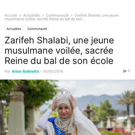
Accueil
Actualités
Communauté
Zarifeh Shalabi, une jeune
musulmane voilée, sacrée Reine du bal de son...
Actualités
Communauté
Zarifeh Shalabi, une jeune
musulmane voilée, sacrée
Reine du bal de son école
0
Par
Antar Belkhelfa
-
05/05/2016