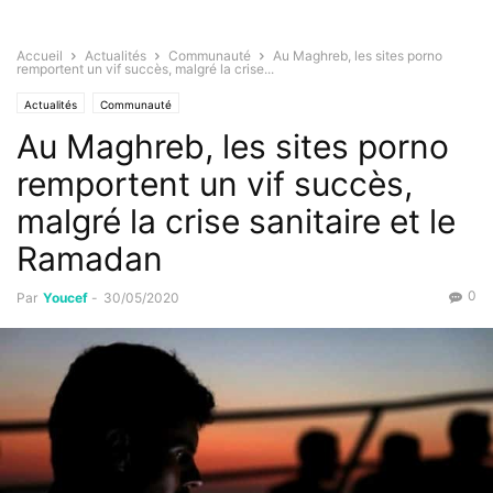
Accueil
Actualités
Communauté
Au Maghreb, les sites porno
remportent un vif succès, malgré la crise...
Actualités
Communauté
Au Maghreb, les sites porno
remportent un vif succès,
malgré la crise sanitaire et le
Ramadan
0
Par
Youcef
-
30/05/2020