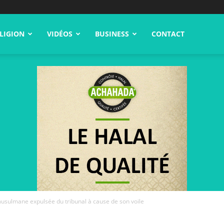
LIGION
VIDÉOS
BUSINESS
CONTACT
usulmane expulsée du tribunal à cause de son voile