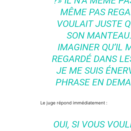
?» IL N’A MÊME PA
MÊME PAS REGAR
VOULAIT JUSTE 
SON MANTEAU. 
IMAGINER QU’IL M
REGARDÉ DANS LES
JE ME SUIS ÉNERV
PHRASE EN DEMA
Le juge répond immédiatement :
OUI, SI VOUS VOU