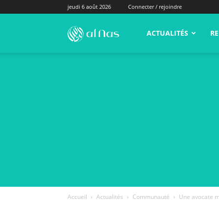
jeudi 6 août 2026
Connecter / rejoindre
alNas.fr
ACTUALITÉS
RE
Accueil
Actualités
Communauté
Une avocate m