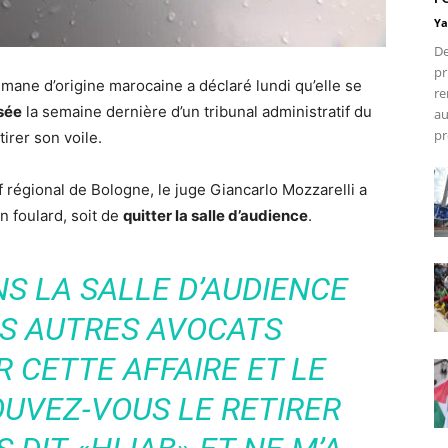
Ya
De
pr
mane d’origine marocaine a déclaré lundi qu’elle se
re
sée
la semaine dernière d’un tribunal administratif du
au
pr
tirer son voile.
f régional de Bologne, le juge Giancarlo Mozzarelli a
n foulard, soit de
quitter la salle d’audience
.
NS LA SALLE D’AUDIENCE
ES AUTRES AVOCATS
 CETTE AFFAIRE ET LE
POUVEZ-VOUS LE RETIRER