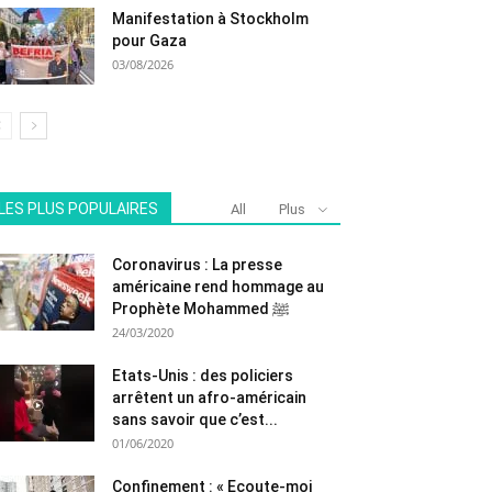
Manifestation à Stockholm
pour Gaza
03/08/2026
LES PLUS POPULAIRES
All
Plus
Coronavirus : La presse
américaine rend hommage au
Prophète Mohammed ﷺ
24/03/2020
Etats-Unis : des policiers
arrêtent un afro-américain
sans savoir que c’est...
01/06/2020
Confinement : « Ecoute-moi