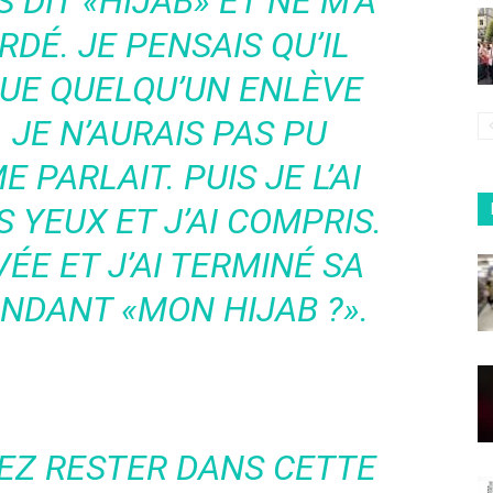
S DIT «HIJAB» ET NE M’A
DÉ. JE PENSAIS QU’IL
QUE QUELQU’UN ENLÈVE
JE N’AURAIS PAS PU
E PARLAIT. PUIS JE L’AI
 YEUX ET J’AI COMPRIS.
ÉE ET J’AI TERMINÉ SA
NDANT «MON HIJAB ?».
LEZ RESTER DANS CETTE