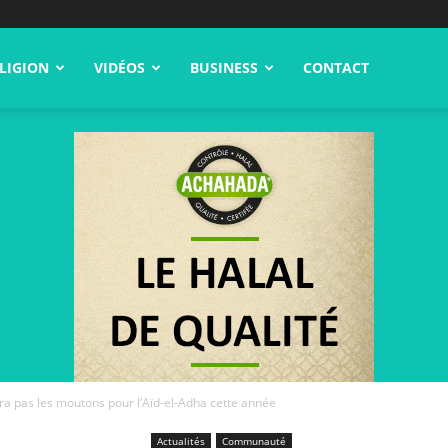
LIGION
VIDÉOS
BUSINESS
CONTACT
era pas les moutons pour l’Aïd-el-Adha cette année
Actualités
Communauté