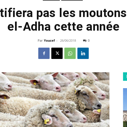
ifiera pas les moutons
el-Adha cette année
Par
Youcef
-
26/06/2018
0