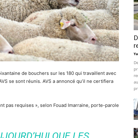
D
r
Ya
De
pr
ixantaine de bouchers sur les 180 qui travaillent avec
re
 AVS se sont réunis. AVS a annoncé qu’il ne certifiera
au
pr
nt pas requises », selon Fouad Imarraine, porte-parole
UJOURD’HUI QUE LES