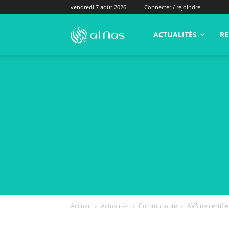
vendredi 7 août 2026
Connecter / rejoindre
alNas.fr
ACTUALITÉS
RE
Accueil
Actualités
Communauté
AVS ne certifi