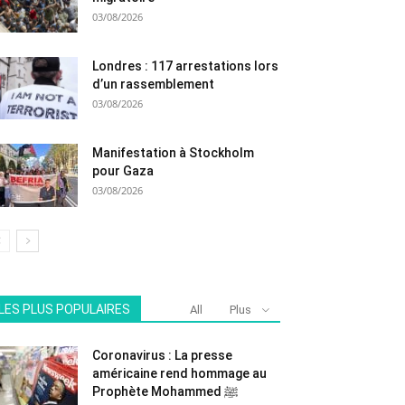
03/08/2026
Londres : 117 arrestations lors
d’un rassemblement
03/08/2026
Manifestation à Stockholm
pour Gaza
03/08/2026
LES PLUS POPULAIRES
All
Plus
Coronavirus : La presse
américaine rend hommage au
Prophète Mohammed ﷺ