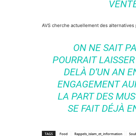
VENTE
AVS cherche actuellement des alternatives 
ON NE SAIT P
POURRAIT LAISSER
DELÀ D’UN AN E
ENGAGEMENT AUP
LA PART DES MU
SE FAIT DÉJÀ 
TAGS
Food
Rappels_islam_et_information
Sou