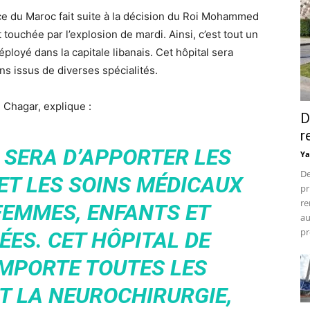
ce du Maroc fait suite à la décision du Roi Mohammed
 touchée par l’explosion de mardi. Ainsi, c’est tout un
loyé dans la capitale libanais. Cet hôpital sera
 issus de diverses spécialités.
Chagar, explique :
D
r
 SERA D’APPORTER LES
Ya
De
ET LES SOINS MÉDICAUX
pr
re
FEMMES, ENFANTS ET
au
pr
ES. CET HÔPITAL DE
MPORTE TOUTES LES
T LA NEUROCHIRURGIE,