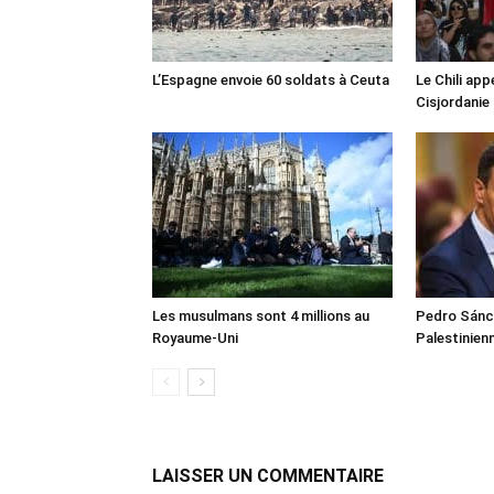
L’Espagne envoie 60 soldats à Ceuta
Le Chili appe
Cisjordanie
Les musulmans sont 4 millions au
Pedro Sánch
Royaume-Uni
Palestinien
LAISSER UN COMMENTAIRE