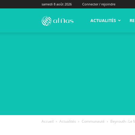
samedi 8 août 2026
Connecter / rejoindre
alNas.fr
ACTUALITÉS
RE
Accueil
Actualités
Communauté
Beyrouth : Le 