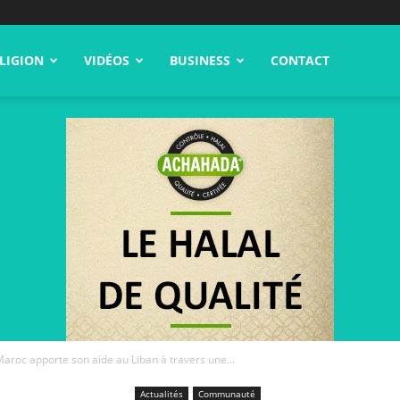
LIGION
VIDÉOS
BUSINESS
CONTACT
Maroc apporte son aide au Liban à travers une...
Actualités
Communauté