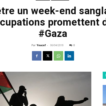
être un week-end sangla
ccupations promettent 
#Gaza
Par
Youcef
-
06/04/2018
0