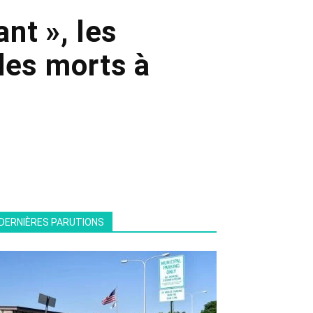
nt », les
des morts à
DERNIÈRES PARUTIONS