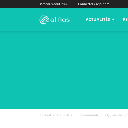
samedi 8 août 2026
Connecter / rejoindre
alNas.fr
ACTUALITÉS
RE
Accueil
Actualités
Communauté
« Ça va être u