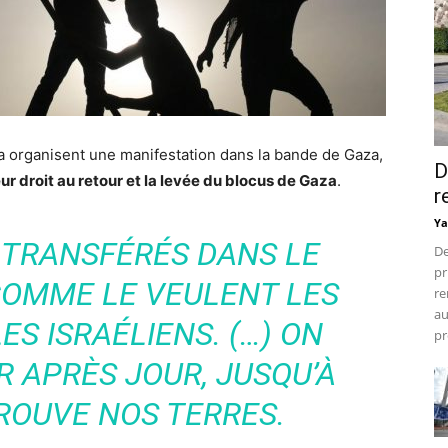
za organisent une manifestation dans la bande de Gaza,
D
ur droit au retour et la levée du blocus de Gaza
.
r
Ya
 TRANSFÉRÉS DANS LE
De
pr
 COMME LE VEULENT LES
re
au
ES ISRAÉLIENS. (…) ON
pr
 APRÈS JOUR, JUSQU’À
ROUVE NOS TERRES.