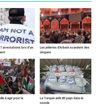
7 arrestations lors d’un
Les pèlerins d’Arbaïn scandent des
ment
slogans
lle à agir pour la
La Turquie aide 85 pays dans le
monde