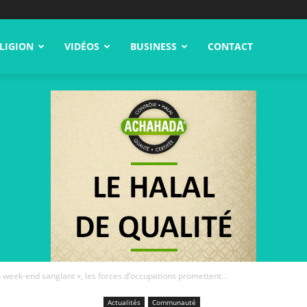
LIGION
VIDÉOS
BUSINESS
CONTACT
n week-end sanglant », les forces d’occupations promettent...
Actualités
Communauté